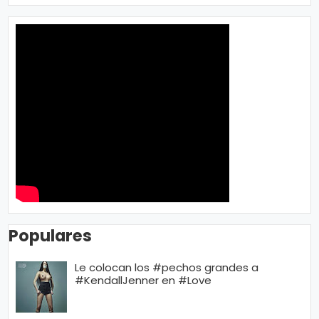
ci
a
s
D
e
p
o
rt
e
Populares
C
Le colocan los #pechos grandes a
o
#KendallJenner en #Love
ci