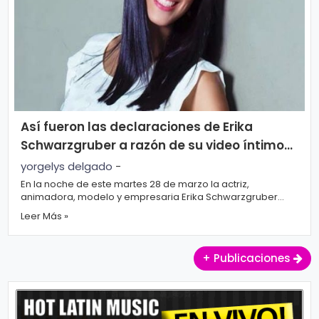
s
e
P.
T
Pr
V
iv
a
Así fueron las declaraciones de Erika
H
ci
Schwarzgruber a razón de su video íntimo
o
d
filtrado en Internet (+ video)
yorgelys delgado
-
t
a
En la noche de este martes 28 de marzo la actriz,
animadora, modelo y empresaria Erika Schwarzgruber
d
brindó unas primeras y únicas decl...
T
Leer Más »
e
+ Publicaciones
c
n
ol