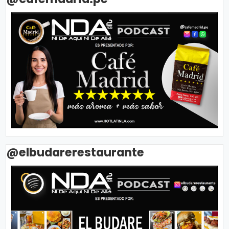
@elbudarerestaurante