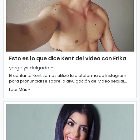
r
A
á
vi
n
s
d
o
ul
L
a
e
g
Esto es lo que dice Kent del video con Erika
al
yorgelys delgado
-
M
El cantante Kent James utilizó la plataforma de Instagram
ú
para pronunciarse sobre la divulgación del video sexual
si
P.
que incluye a su ex nov...
Leer Más »
c
C
a
o
o
ki
C
e
in