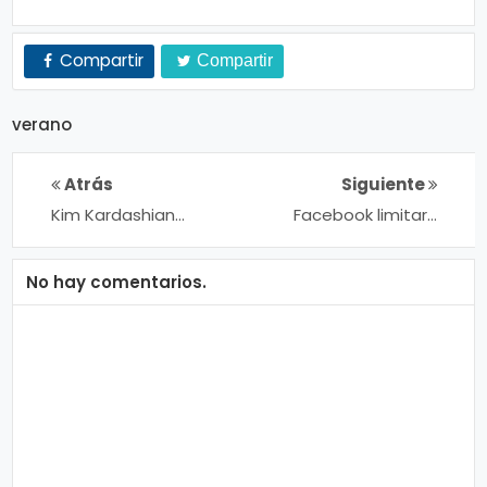
Compartir
Compartir
verano
Atrás
Siguiente
Kim Kardashian
Facebook limitará
está furiosa con
la publicidad solo
su hermana Khloé
a los videos
reproducidos en la
No hay comentarios.
plataforma