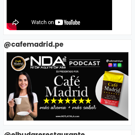
@cafemadrid.pe
@elbudarerestaurante