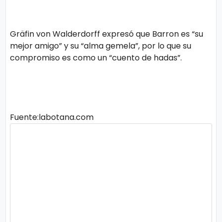
ci
a
Gräfin von Walderdorff expresó que Barron es “su
s
mejor amigo” y su “alma gemela”, por lo que su
compromiso es como un “cuento de hadas”.
D
e
p
Fuente:labotana.com
o
rt
e
C
o
ci