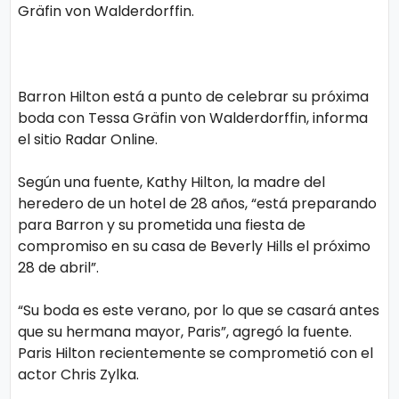
o
Gräfin von Walderdorffin.
gí
a
Barron Hilton está a punto de celebrar su próxima
boda con Tessa Gräfin von Walderdorffin, informa
S
el sitio Radar Online.
al
u
Según una fuente, Kathy Hilton, la madre del
d
heredero de un hotel de 28 años, “está preparando
para Barron y su prometida una fiesta de
compromiso en su casa de Beverly Hills el próximo
T
28 de abril”.
e
“Su boda es este verano, por lo que se casará antes
n
que su hermana mayor, Paris”, agregó la fuente.
d
Paris Hilton recientemente se comprometió con el
e
actor Chris Zylka.
n