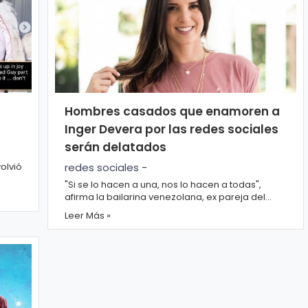
Hombres casados que enamoren a
Inger Devera por las redes sociales
serán delatados
olvió
redes sociales
-
"Si se lo hacen a una, nos lo hacen a todas",
una
afirma la bailarina venezolana, ex pareja del
cantante Nacho Hombres casados que ena...
Leer Más »