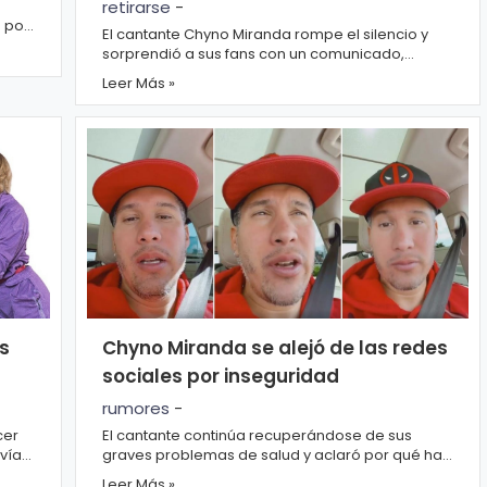
retirarse
-
 por
El cantante Chyno Miranda rompe el silencio y
sorprendió a sus fans con un comunicado,
donde anunció su retiro de las redes sociales,
Leer Más »
debido...
s
Chyno Miranda se alejó de las redes
sociales por inseguridad
rumores
-
cer
El cantante continúa recuperándose de sus
vía
graves problemas de salud y aclaró por qué ha
rt...
estado alejado de las redes sociales los últimos
Leer Más »