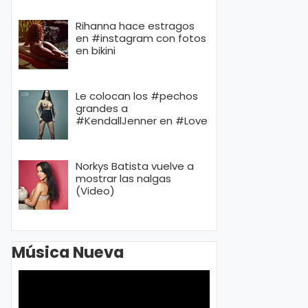
Rihanna hace estragos
en #instagram con fotos
en bikini
Le colocan los #pechos
grandes a
#KendallJenner en #Love
Norkys Batista vuelve a
mostrar las nalgas
(Video)
Música Nueva