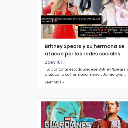
n
a
Britney Spears y su hermana se
atacan por las redes sociales
Zoey 101
-
La cantante estadounidese Britney Spears v
a atacar a su hermana menor, Jamie Lynn
Spears, en sus redes sociales, esta vez de 
Leer Más »
man...