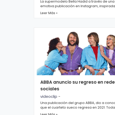
o
La supermodelo Bella Hadid a través de una
emotiva publicación en Instagram, inspirada
gí
unas palabras de Willow Smith contó a sus
Leer Más »
seguido...
a
S
al
u
d
T
e
ABBA anuncio su regreso en rede
sociales
n
videoclip
-
d
Una publicación del grupo ABBA, dio a cono
e
que el cuarteto sueco regresa en 2021. Toda
n
queda por conocerse los detalles, pero lo cie
Leer Más »