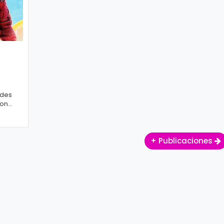
edes
iones
+ Publicaciones