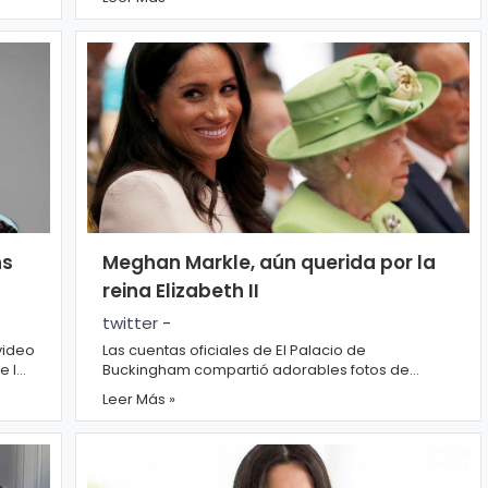
mes...
ns
Meghan Markle, aún querida por la
reina Elizabeth II
twitter
-
video
Las cuentas oficiales de El Palacio de
e le
Buckingham compartió adorables fotos de
Meghan Markle con la reina para felicitarla por su
Leer Más »
cumpleaños...