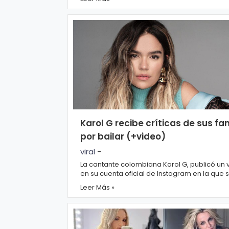
ci
a
s
D
e
p
o
Karol G recibe críticas de sus fa
rt
por bailar (+video)
e
viral
-
La cantante colombiana Karol G, publicó un 
en su cuenta oficial de Instagram en la que s
puede ver bailar al ritmo de diversas can...
C
Leer Más »
o
ci