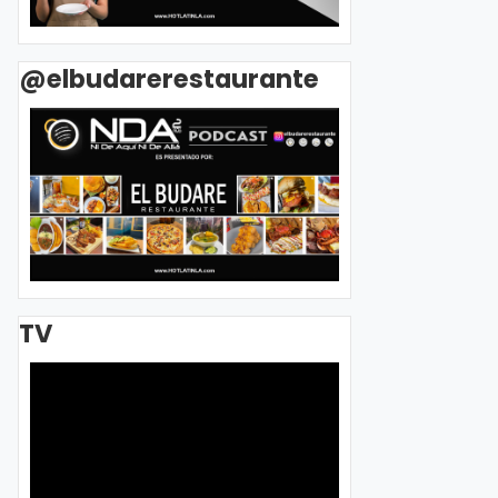
@elbudarerestaurante
TV