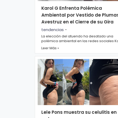
r
A
Karol G Enfrenta Polémica
á
vi
Ambiental por Vestido de Pluma
n
s
Avestruz en el Cierre de su Gira
d
o
tendencias
-
ul
L
La elección del atuendo ha desatado una
a
e
polémica ambiental en las redes sociales Karol
G ha sido criticada por usar un vestido
g
Leer Más »
elaborado c...
al
M
ú
si
P.
c
C
a
o
o
ki
C
Lele Pons muestra su celulitis en
e
in