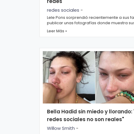
redes
s
e
redes sociales
-
Lele Pons sorprendió recientemente a sus fa
P.
publicar unas fotografías donde muestra su
T
muslos llenos celulitis y estrías. «Celebra tu ...
Leer Más »
Pr
V
iv
a
H
ci
o
d
t
a
d
T
e
c
Bella Hadid sin miedo y llorando: 
n
redes sociales no son reales"
ol
Willow Smith
-