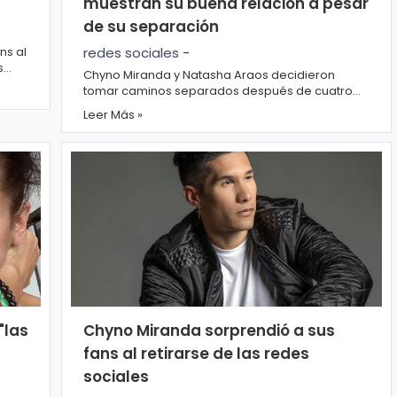
muestran su buena relación a pesar
de su separación
ns al
redes sociales
-
s
Chyno Miranda y Natasha Araos decidieron
tomar caminos separados después de cuatro
años de matrimonio y un hijo en común; ruptura
Leer Más »
que se pro...
"las
Chyno Miranda sorprendió a sus
fans al retirarse de las redes
sociales