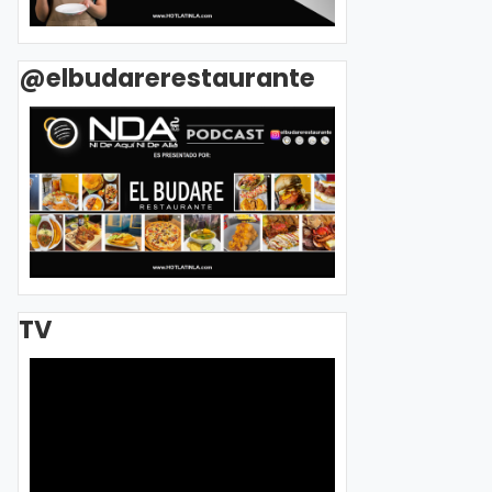
@elbudarerestaurante
TV