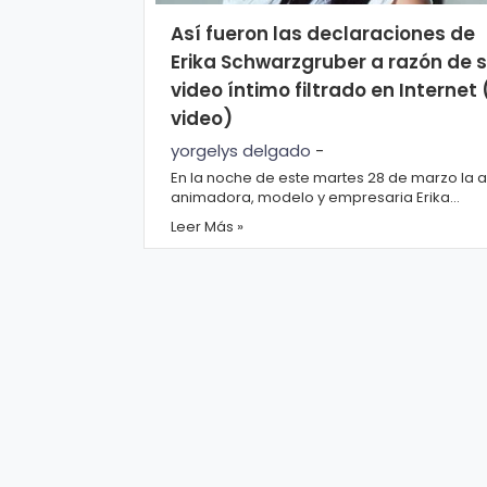
r
A
Así fueron las declaraciones de
á
vi
Erika Schwarzgruber a razón de 
n
s
video íntimo filtrado en Internet 
d
o
video)
ul
L
yorgelys delgado
-
a
e
En la noche de este martes 28 de marzo la ac
g
animadora, modelo y empresaria Erika
Schwarzgruber brindó unas primeras y únic
Leer Más »
al
M
decl...
ú
si
P.
c
C
a
o
o
ki
C
e
in