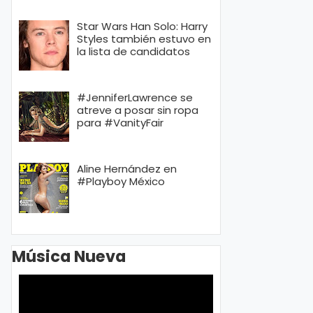
Star Wars Han Solo: Harry
Styles también estuvo en
la lista de candidatos
#JenniferLawrence se
atreve a posar sin ropa
para #VanityFair
Aline Hernández en
#Playboy México
Música Nueva