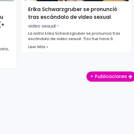
Erika Schwarzgruber se pronunció
su
tras escándalo de video sexual
(+
video sexual
-
La actriz Erika Schwarzgruber se pronunció tras
escándalo de video sexual: “Eso fue hace 9
años” La noche de este domingo, fue difundido...
Leer Más »
triz,
as
+ Publicaciones